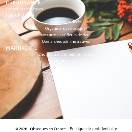
PRÉVOYANCE
Prévoir ses obsèques
OBSÈQUES
Nos avis de décès
Organiser des obsèques
Nos articles et fleurs de deuil
Démarches administratives
MARBRERIE
Choisir un monument funéraire
Concession
Caveau ou cavurne
Entretien de tombe
© 2026 - Obsèques en France
Politique de confidentialité