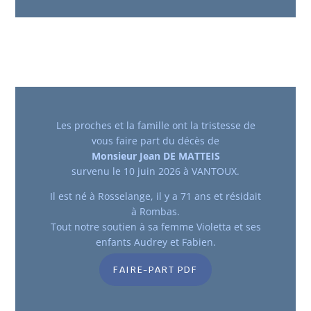
Les proches et la famille ont la tristesse de
vous faire part du décès de
Monsieur Jean DE MATTEIS
survenu le 10 juin 2026 à VANTOUX.
Il est né à Rosselange, il y a 71 ans et résidait
à Rombas.
Tout notre soutien à sa femme Violetta et ses
enfants Audrey et Fabien.
FAIRE-PART PDF